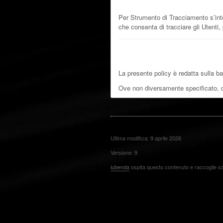
Strumento di Tracciamento
Per Strumento di Tracciamento s’inten
che consenta di tracciare gli Utenti
Riferimenti legali
La presente policy è redatta sulla bas
Ove non diversamente specificato, 
Ultima modifica: 9 aprile 2026
Versione: 9
iubenda
ospita questo contenuto e raccoglie s