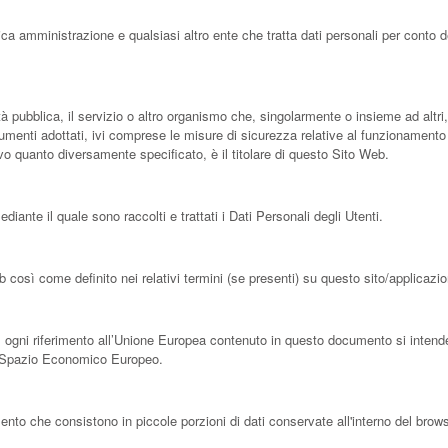
Responsabile)
lica amministrazione e qualsiasi altro ente che tratta dati personali per conto
e)
ità pubblica, il servizio o altro organismo che, singolarmente o insieme ad altri,
trumenti adottati, ivi comprese le misure di sicurezza relative al funzionamento 
vo quanto diversamente specificato, è il titolare di questo Sito Web.
azione)
ante il quale sono raccolti e trattati i Dati Personali degli Utenti.
b così come definito nei relativi termini (se presenti) su questo sito/applicazi
ogni riferimento all’Unione Europea contenuto in questo documento si intende es
o Spazio Economico Europeo.
nto che consistono in piccole porzioni di dati conservate all'interno del brows