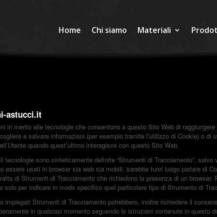
Home
Chi siamo
Materiali
Prodot
i-astucci.it
in merito alle tecnologie che consentono a questo Sito Web di raggiungere gli
cogliere e salvare informazioni (per esempio tramite l’utilizzo di Cookie) o di u
dell’Utente quando quest’ultimo interagisce con questo Sito Web.
i tecnologie sono sinteticamente definite “Strumenti di Tracciamento”, salvo vi
essere usati in browser sia web sia mobili, sarebbe fuori luogo parlare di Coo
tratta di Strumenti di Tracciamento che richiedono la presenza di un browser. P
o solo per indicare in modo specifico quel particolare tipo di Strumento di Tr
no impiegati Strumenti di Tracciamento potrebbero, inoltre richiedere il consens
beramente in qualsiasi momento seguendo le istruzioni contenute in questo 