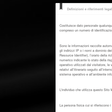
Definizioni e riferimenti legal
Dati Personali (o Dati)
Costituisce dato personale qualunque
compreso un numero di identificazion
Dati di Utilizzo
Sono le informazioni raccolte automa
gli indirizzi IP o i nomi a dominio d
Resource Identifier), l’orario della ri
numerico indicante lo stato della ris
operativo utilizzati dal visitatore, 
relativi all’itinerario seguito all’int
sistema operativo e all’ambiente inf
Utente
L'individuo che utilizza questo Sito
Interessato
La persona fisica cui si riferiscono i