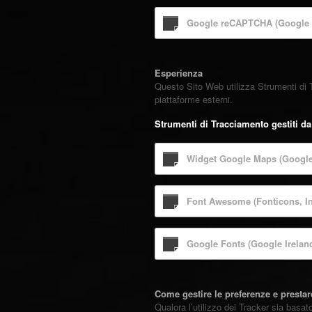
Google reCAPTCHA (Google I
Esperienza
Questo Sito Web utilizza Strumenti di T
piattaforme esterni.
Strumenti di Tracciamento gestiti da 
Widget Google Maps (Google 
Font Awesome (Fonticons, In
Google Fonts (Google Irelan
Come gestire le preferenze e presta
Qualora l’utilizzo dei Tracker sia basa