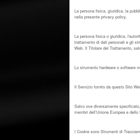
Responsabile del Trattamento (o 
La persona fisica, giuridica, la pubb
nella presente privacy policy.
Titolare del Trattamento (o Titolar
La persona fisica o giuridica, l'autor
trattamento di dati personali e gli s
Web. Il Titolare del Trattamento, sal
Questo Sito Web (o questa Applic
Lo strumento hardware o software medi
Servizio
Il Servizio fornito da questo Sito We
Unione Europea (o UE)
Salvo ove diversamente specificato, 
membri dell’Unione Europea e dell
Cookie
I Cookie sono Strumenti di Tracciame