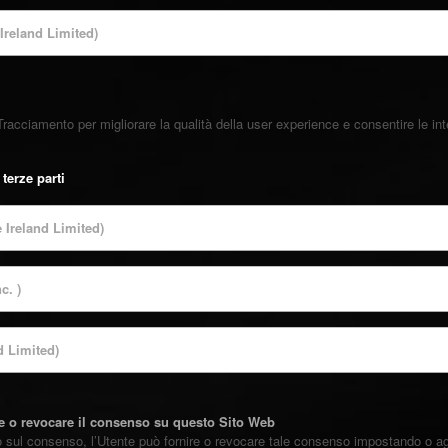
reland Limited)
racciamento per migliorare la qualità della user experience e consentire le in
terze parti
Ireland Limited)
c. )
d Limited)
re o revocare il consenso su questo Sito Web
to sul consenso, l’Utente può fornire o revocare tale consenso impostando o ag