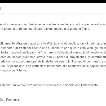
i
 informazione che, direttamente o indirettamente, anche in collegamento con q
e personale, renda identificata o identificabile una persona fisica.
ticamente attraverso questo Sito Web (anche da applicazioni di parti terze int
ei computer utilizzati dall’Utente che si connette con questo Sito Web, gli indir
chiesta, il metodo utilizzato nell’inoltrare la richiesta al server, la dimensione de
posta dal server (buon fine, errore, ecc.) il paese di provenienza, le caratteris
le varie connotazioni temporali della visita (ad esempio il tempo di permanenza 
erno dell’Applicazione, con particolare riferimento alla sequenza delle pagine consu
ormatico dell’Utente.
 Web che, salvo ove diversamente specificato, coincide con l'Interessato.
 Dati Personali.