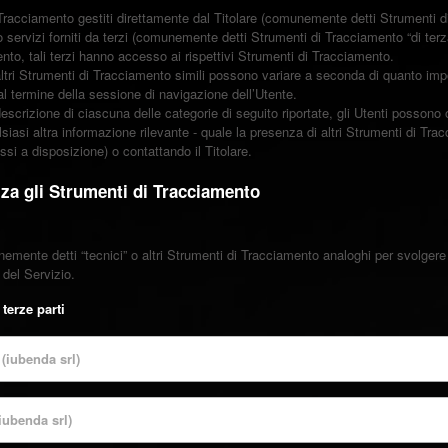
Tracciamento gestiti direttamente dal Titolare (comunemente detti Strumenti di
 servizi forniti da terzi (comunemente detti Strumenti di Tracciamento “di ter
nto, tali terzi hanno accesso ai rispettivi Strumenti di Tracciamento.
ltri Strumenti di Tracciamento simili possono variare a seconda di quanto imp
al termine della sessione di navigazione dell’Utente.
escrizione di ciascuna delle categorie di seguito riportate, gli Utenti possono 
iasi altra informazione rilevante - quale la presenza di altri Strumenti di Trac
messi a disposizione) o contattando il Titolare.
za gli Strumenti di Tracciamento
mente detti “tecnici” o altri Strumenti di Tracciamento analoghi per svolgere 
 del Servizio.
terze parti
(iubenda srl)
iubenda srl)