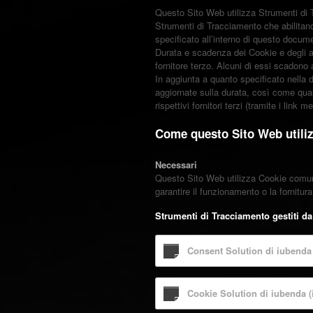
Questo Sito Web utilizza Strumenti di 
Strumenti di Tracciamento che abilitano
specificato all’interno di questo docume
Durata e scadenza dei Cookie e degli a
fornitore terzo. Alcuni di essi scadono 
In aggiunta a quanto specificato nella d
aggiornate sulla durata, così come quals
rispettivi fornitori terzi (tramite i link 
Come questo Sito Web utiliz
Necessari
Questo Sito Web utilizza Cookie comune
garantire il funzionamento o la fornitura
Strumenti di Tracciamento gestiti da 
Consent Solution di iubenda 
Cookie Solution di iubenda (