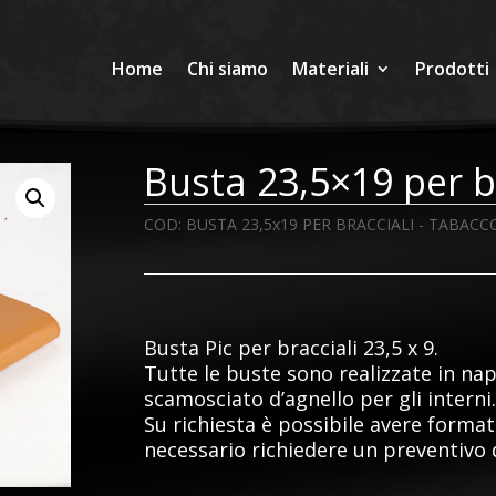
Home
Chi siamo
Materiali
Prodotti
Busta 23,5×19 per 
COD:
BUSTA 23,5x19 PER BRACCIALI - TABACC
Busta Pic per bracciali 23,5 x 9.
Tutte le buste sono realizzate in nap
scamosciato d’agnello per gli interni
Su richiesta è possibile avere formati,
necessario richiedere un preventivo 