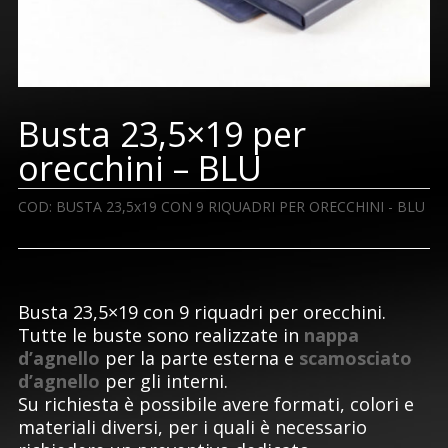
Busta 23,5×19 per
orecchini – BLU
COD:
BUSTA 23,5x19 CON 9 RIQUADRI PER ORECCHINI - BLU
Busta 23,5×19 con 9 riquadri per orecchini.
Tutte le buste sono realizzate in
nappa
d’agnello
per la parte esterna e
scamosciato
d’agnello
per gli interni.
Su richiesta è possibile avere formati, colori e
materiali diversi, per i quali è necessario