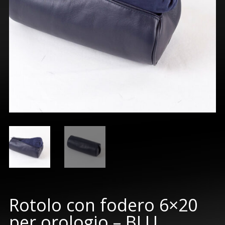
Rotolo con fodero 6×20
per orologio – BLU